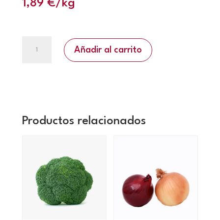
1,89
€
/kg
Tomate
Añadir al carrito
ensalada
cantidad
Productos relacionados