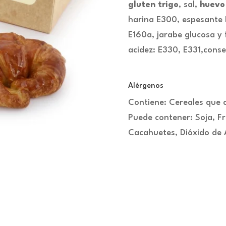
gluten trigo
, sal,
huevo
harina E300, espesante 
E160a, jarabe glucosa y 
acidez: E330, E331,cons
Alérgenos
Contiene: Cereales que 
Puede contener: Soja, Fr
Cacahuetes, Dióxido de A