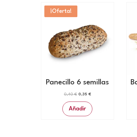
¡Oferta!
Panecillo 6 semillas
B
El
El
0,40
€
0,35
€
precio
precio
Añadir
original
actual
era:
es:
0,40 €.
0,35 €.