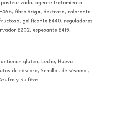
pasteurizado, agente tratamiento
E466, fibra
trigo
, dextrosa, colorante
fructosa, gelificante E440, reguladores
ervador E202, espesante E415.
contienen gluten, Leche, Huevo
utos de cáscara, Semillas de sésamo ,
zufre y Sulfitos