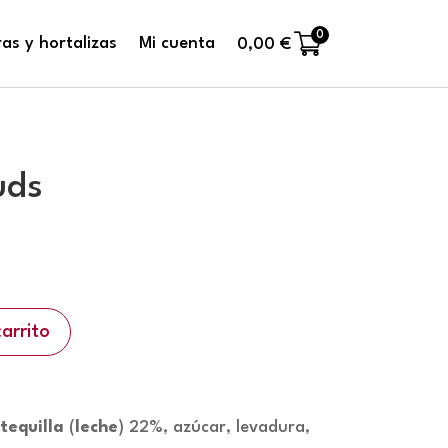
0
as y hortalizas
Mi cuenta
0,00
€
uds
carrito
tequilla
(
leche
) 22%, azúcar, levadura,